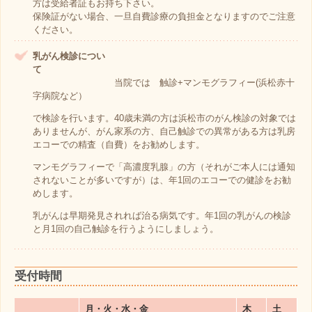
方は受給者証もお持ち下さい。
保険証がない場合、一旦自費診療の負担金となりますのでご注意
ください。
乳がん検診につい
て
当院では 触診+マンモグラフィー(浜松赤十
字病院など）
で検診を行います。40歳未満の方は浜松市のがん検診の対象では
ありませんが、がん家系の方、自己触診での異常がある方は乳房
エコーでの精査（自費）をお勧めします。
マンモグラフィーで「高濃度乳腺」の方（それがご本人には通知
されないことが多いですが）は、年1回のエコーでの健診をお勧
めします。
乳がんは早期発見されれば治る病気です。年1回の乳がんの検診
と月1回の自己触診を行うようにしましょう。
受付時間
月・火・水・金
木
土