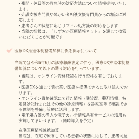
• 夜間・休日等の救急時の対応方法について情報提供いたし
ます。
• 介護支援専門員や障がい者相談支援専門員からの相談に対
応します
• 患者さんの状態に応じリフィル処方箋の対応をします
• 当院の情報は、「しずおか医療情報ネット」を通じて検索
いただくことが可能です
医療DX推進体制整備加算に係る掲示について
当院では令和6年6月の診療報酬改定に伴う、医療DX推進体制整
備加算について以下の通り対応を行っています。
• 当院は、オンライン資格確認を行う資格を有しておりま
す。
• 医療DXを通じて質の高い医療を提供できるに取り組んでお
ります。
• オンライン資格確認にて得た情報（受診歴、薬剤情報、特
定健診記録またはその他の診療情報）を診察室等で確認でき
る体制を整備し診療に活用します。
• 電子処方箋の導入や電子カルテ情報共有サービスの活用も
実施してまいります。（随時導入を予定）
在宅医療情報連携加算
当院は、在宅で療養している患者の状態に応じて、患者同意