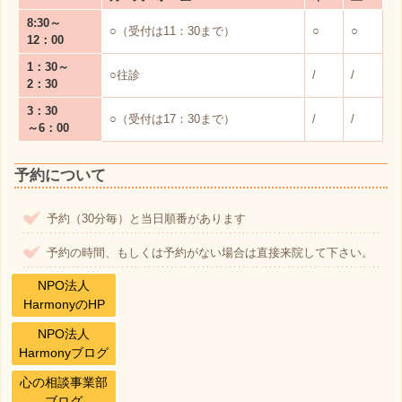
8:30～
○（受付は11：30まで）
○
○
12：00
1：30～
○往診
/
/
2：30
3：30
○（受付は17：30まで）
/
/
～6：00
予約について
予約（30分毎）と当日順番があります
予約の時間、もしくは予約がない場合は直接来院して下さい。
NPO法人
HarmonyのHP
NPO法人
Harmonyブログ
心の相談事業部
ブログ