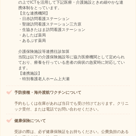
の上でICTを活用して下記医療・介護施設ときめ細やかな連
携体制をとっています。
【主な連携機関】
・日赤訪問看護ステーション
・聖隷訪問看護ステーション三方原
・生協きたはま訪問看護ステーション
・あしたば薬局
・あるぷす薬局
介護保険施設等連携往診加算
当院は以下の介護保険施設等に協力医療機関として定められ
ており、療養を行っている患者の病状の急変時に対応してい
ます。
【連携施設】
・特別養護老人ホーム上大瀬
予防接種・海外渡航ワクチンについて
予約もしくは在庫があれば当日でも受け付けております。クリニ
ック受付、または電話でお問い合わせください。
健康保険について
受診の際は、必ず健康保険証をお持ちください。公費負担のある